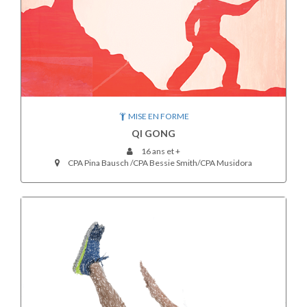
MISE EN FORME
QI GONG
16 ans et +
CPA Pina Bausch /CPA Bessie Smith/CPA Musidora