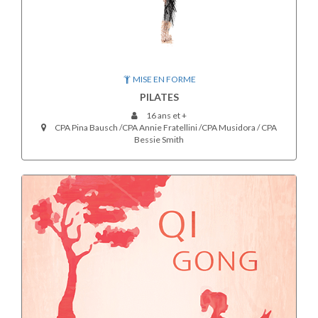
MISE EN FORME
PILATES
16 ans et +
CPA Pina Bausch /CPA Annie Fratellini /CPA Musidora / CPA
Bessie Smith