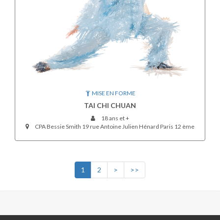
MISE EN FORME
TAI CHI CHUAN
18 ans et +
CPA Bessie Smith 19 rue Antoine Julien Hénard Paris 12 ème
1
2
>
>>