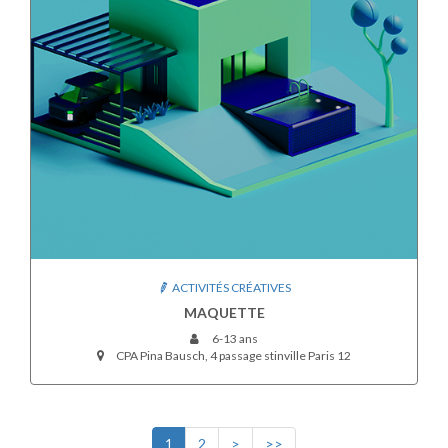
ACTIVITÉS CRÉATIVES
MAQUETTE
6-13 ans
CPA Pina Bausch, 4 passage stinville Paris 12
1
2
>
>>