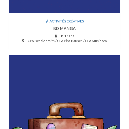
ACTIVITÉS CRÉATIVES
BD MANGA
8-17 ans
CPA Bessie smith / CPA Pina Bausch / CPA Musidora