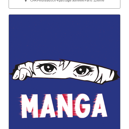
CPA Pina Bausch 4 passage Stinville Paris 12ème