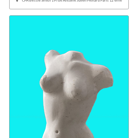
CPA Bessie Smith 19 rue Antoine Julien Hénard Paris 12 ème