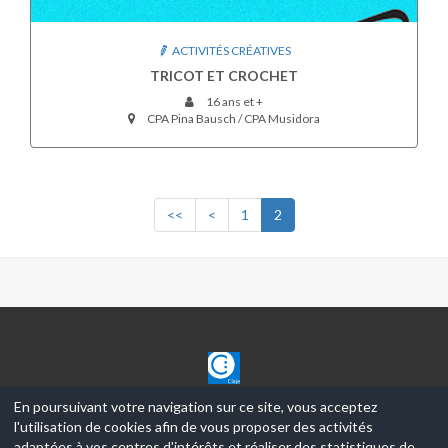
ACTIVITÉS CRÉATIVES
TRICOT ET CROCHET
16 ans et +
CPA Pina Bausch / CPA Musidora
<<
<
1
2
CLAJE
En poursuivant votre navigation sur ce site, vous acceptez
l'utilisation de cookies afin de vous proposer des activités
© 2017-2026, Ce site est propulsé par
Aniapps.fr
adaptées à vos centres d'intérêts et réaliser des statistiques de