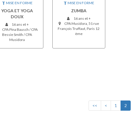
MISE EN FORME
MISE EN FORME
YOGA ET YOGA
ZUMBA
DOUX
16 ans et +
CPA Musidora, 51 rue
16 ans et +
François Truffaut, Paris 12
CPA Pina Bausch / CPA
ème
Bessie Smith / CPA
Musidora
<<
<
1
2