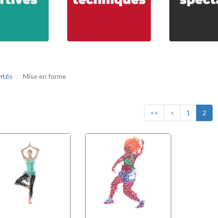
vités
Mise en forme
<<
<
1
2