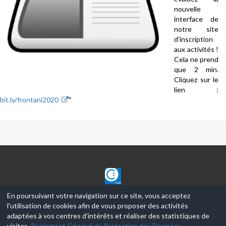
nouvelle
interface de
notre site
d'inscription
aux activités !
Cela ne prend
que 2 min.
Cliquez sur le
lien :
bit.ly/frontani2020
"
CLAJE
En poursuivant votre navigation sur ce site, vous acceptez
l'utilisation de cookies afin de vous proposer des activités
© 2017-2026, Ce site est propulsé par
Aniapps.fr
adaptées à vos centres d'intérêts et réaliser des statistiques de
visites.
Règlement Général de Protection des Données