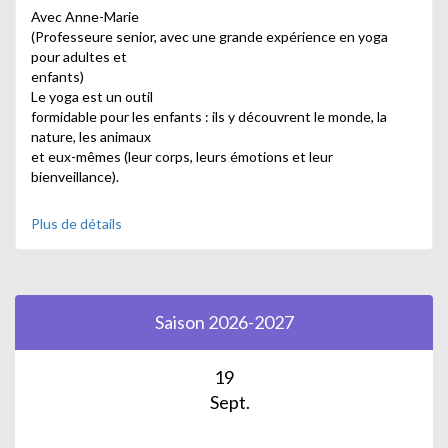
Avec Anne-Marie
(Professeure senior, avec une grande expérience en yoga
pour adultes et
enfants)
Le yoga est un outil
formidable pour les enfants : ils y découvrent le monde, la
nature, les animaux
et eux-mêmes (leur corps, leurs émotions et leur
bienveillance).
Plus de détails
Saison 2026-2027
Cette pratique leur apporte une véritable expérience de vie :
apprentissage du travail en groupe, développement de la
19
confiance en soi et de
l’expression personnelle.
Sept.