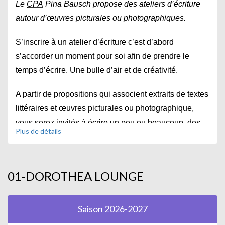
Le
CPA
Pina Bausch propose des ateliers d’écriture
autour d’œuvres picturales ou photographiques.
S’inscrire à un atelier d’écriture c’est d’abord
s’accorder un moment pour soi afin de prendre le
temps d’écrire. Une bulle d’air et de créativité.
A partir de propositions qui associent extraits de textes
littéraires et œuvres picturales ou photographique,
vous serez invités à écrire un peu ou beaucoup, des
Plus de détails
phrases longues ou courtes : chacun son style, son
écriture, son univers. Ces propositions constituent des
tremplins d’écriture qui ne s’érigent pas en modèles
01-DOROTHEA LOUNGE
mais donnent un ton et une atmosphère particulière à
chaque séance.
Saison 2026-2027
Afin de faciliter l’écriture, chaque
séance
débutera par