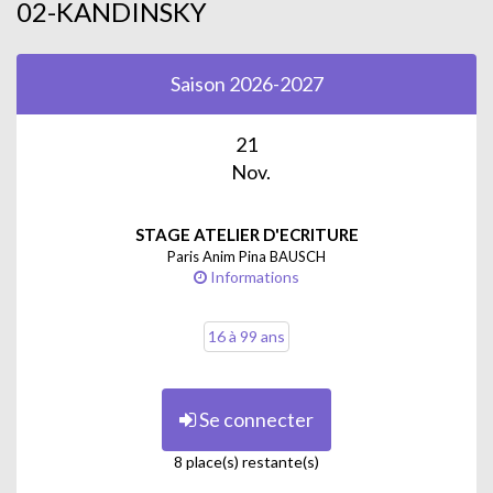
24 avril - Gabriel Munter
02-KANDINSKY
Crédit image : Freepik
Saison 2026-2027
21
Nov.
STAGE ATELIER D'ECRITURE
Paris Anim Pina BAUSCH
Informations
16 à 99 ans
Se connecter
8 place(s) restante(s)