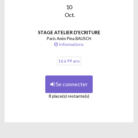
un échauffement ludique de mise en mots (écrire une
10
minute à partir d’un mot pioché, composer un
Oct.
acrostiche ou un tautogramme…)
STAGE ATELIER D'ECRITURE
Calendrier :
Paris Anim Pina BAUSCH
Informations
10 octobre - Dorothea lounge
16 à 99 ans
21 novembre - Kandinsky
12 décembre- Eva Jospin
Se connecter
16 janvier - Henri Matisse
8 place(s) restante(s)
27 février - Pekka Halonen
20 mars- J.R