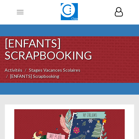
Toggle
navigation
[ENFANTS]
SCRAPBOOKING
Activités
Stages Vacances Scolaires
[ENFANTS] Scrapbooking