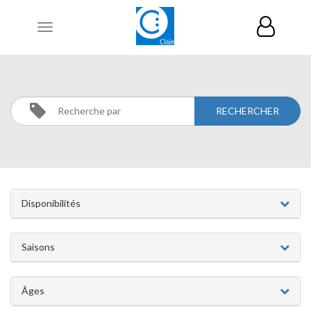
Toggle
navigation
JEUNES
Activités
JEUNES
Disponibilités
Saisons
Âges