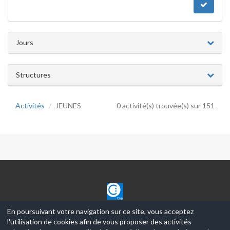
Jours
Structures
Activités
JEUNES
0 activité(s) trouvée(s) sur 151
CLAJE
En poursuivant votre navigation sur ce site, vous acceptez
l'utilisation de cookies afin de vous proposer des activités
© 2017-2026, Ce site est propulsé par
Aniapps.fr