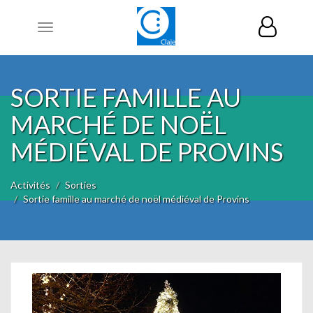
Toggle
navigation
SORTIE FAMILLE AU
MARCHÉ DE NOËL
MÉDIÉVAL DE PROVINS
Activités
Sorties
Sortie famille au marché de noël médiéval de Provins