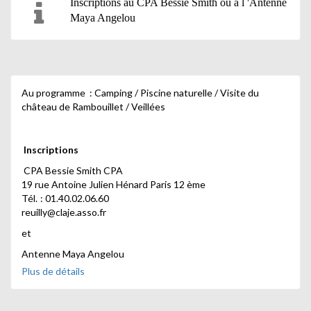
Inscriptions au CPA Bessie Smith ou à l 'Antenne
Maya Angelou
Au programme : Camping / Piscine naturelle / Visite du
château de Rambouillet / Veillées
Inscriptions
CPA Bessie Smith CPA
19 rue Antoine Julien Hénard Paris 12 ème
Tél. : 01.40.02.06.60
reuilly@claje.asso.fr
et
Antenne Maya Angelou
10 rue Erard Paris 12
Plus de détails
Tél. : 01.44.74.00.25