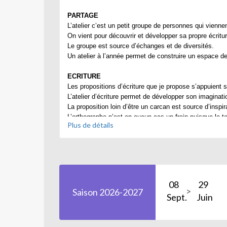
PARTAGE
L’atelier c’est un petit groupe de personnes qui vienne
On vient pour découvrir et développer sa propre écritu
Le groupe est source d’échanges et de diversités.
Un atelier à l’année permet de construire un espace de
ECRITURE
Les propositions d’écriture que je propose s’appuient 
L’atelier d’écriture permet de développer son imaginat
La proposition loin d’être un carcan est source d’inspira
L’orthographe n’est en aucun cas un frein puisque le te
Plus de détails
LECTURE ET ECHANGES
Après le temps d’écriture, chacun lit son texte. Lire n
haute voix et profite de l’écoute attentive des autres p
Un dialogue bienveillant s’instaure autour des textes.
Les écritures se croisent et s’enrichissent.
08
29
Chacun est toujours étonné de la multiplicité des text
Saison 2026-2027
Sept.
Juin