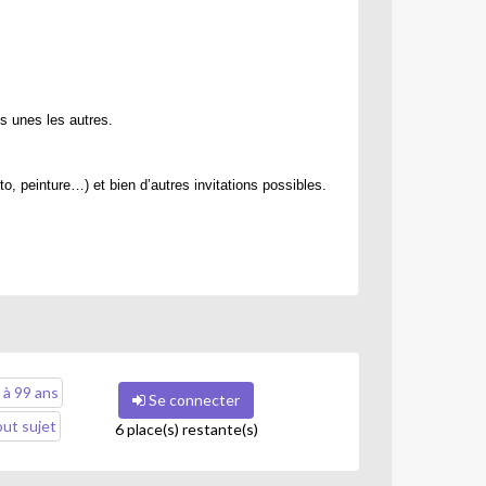
es unes les autres.
o, peinture…) et bien d’autres invitations possibles.
haque participant redécouvre son texte par la lecture à
 à 99 ans
Se connecter
ut sujet
6 place(s) restante(s)