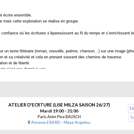
nt écrire ensemble.
re mais cette exploration se réalise en groupe.
 confiance où les écritures s’épanouissent au fil du temps et s’enrichissent l
sur un texte littéraire (roman, nouvelle, poème, chanson…) sur une image (phot
ion et sa créativité et cela en prenant souvent des chemins de traverse.
tion et de liberté.
xte n’est pas donné à voir.
’est jamais obligatoire mais il s’avère toujours que c’est un moment riche où c
articipants.
ATELIER D'ECRTURE (LISE MILZA SAISON 26/27)
16
Mardi 19:00 - 21:00
es produits, composés à partir d’une même proposition.
Paris Anim Pina BAUSCH
To
Annexe ERARD - Maya Angelou