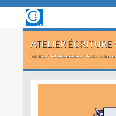
ATELIER ÉCRITURE
Activités
Activités créatives
Atelier écriture cr