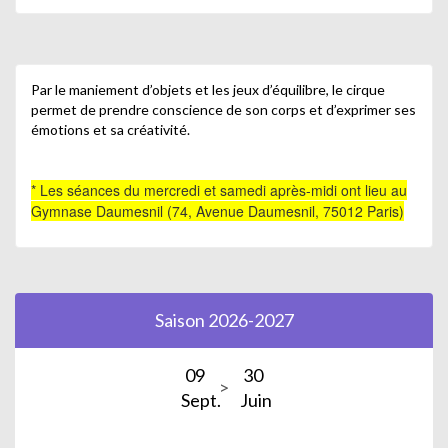
Par le maniement d’objets et les jeux d’équilibre, le cirque
permet de prendre conscience de son corps et d’exprimer ses
émotions et sa créativité.
* Les séances du mercredi et samedi après-midi ont lieu au
Gymnase Daumesnil (74, Avenue Daumesnil, 75012 Paris)
Saison 2026-2027
09
30
Sept.
Juin