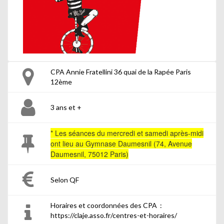
CPA Annie Fratellini 36 quai de la Rapée Paris
12ème
3 ans et +
* Les séances du mercredi et samedi après-midi
ont lieu au Gymnase Daumesnil (74, Avenue
Daumesnil, 75012 Paris)
Selon QF
Horaires et coordonnées des CPA :
https://claje.asso.fr/centres-et-horaires/