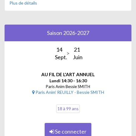
Plus de détails
en perspective. Les horaires donnés pour les sorties
correspondent
au temps de visite et ne tiennent pas compte du transport.
Saison 2026-2027
CETTE ACTIVITÉ EST DISPONIBLE
EN INSCRIPTION À
L’ANNÉE OU EN
INSCRIPTION AU MODULE.
14
21
Sept.
Juin
A vos côtés, Catherine Rosu, une historienne de l’art
expérimentée, diplômée d’Etudes supérieures de l’Ecole du
Louvre qui souhaite vous faire partager sa passion.
AU FIL DE L'ART ANNUEL
Lundi 14:30 - 16:30
Paris Anim Bessie SMITH
Paris Anim' REUILLY - Bessie SMITH
18 à 99 ans
Se connecter