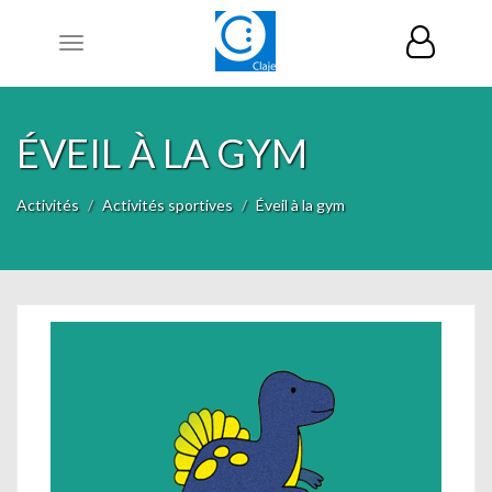
Toggle
navigation
ÉVEIL À LA GYM
Activités
Activités sportives
Éveil à la gym