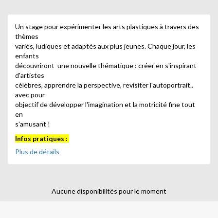
Un stage pour expérimenter les arts plastiques à travers des
thèmes
variés, ludiques et adaptés aux plus jeunes. Chaque jour, les
enfants
découvriront une nouvelle thématique : créer en s'inspirant
d'artistes
célèbres, apprendre la perspective, revisiter l'autoportrait..
avec pour
objectif de développer l'imagination et la motricité fine tout
en
s'amusant !
Infos pratiques :
Du 6 au 10 juillet 2026
Plus de détails
11h00-12h00
4-6 ans
Crédit image : Freepik
Aucune disponibilités pour le moment